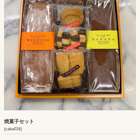
焼菓子セット
(cake034)