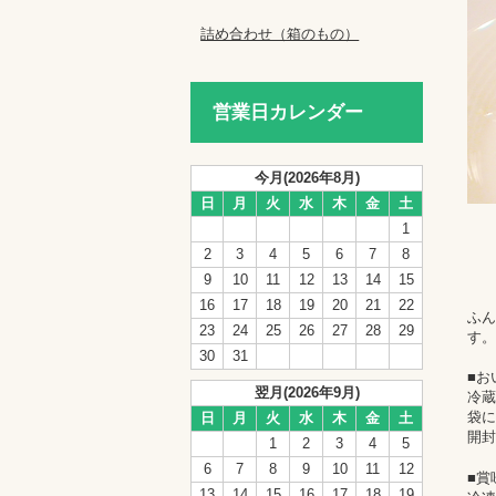
詰め合わせ（箱のもの）
営業日カレンダー
今月(2026年8月)
日
月
火
水
木
金
土
1
2
3
4
5
6
7
8
9
10
11
12
13
14
15
16
17
18
19
20
21
22
ふん
23
24
25
26
27
28
29
す。
30
31
■お
翌月(2026年9月)
冷蔵
袋に
日
月
火
水
木
金
土
開封
1
2
3
4
5
6
7
8
9
10
11
12
■賞
13
14
15
16
17
18
19