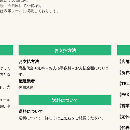
庫にて30日以内。
後、冷蔵庫にて3日以内。
は表示シールに掲載しております。
お支払方法
お支払方法
【店舗
けして
商品代金＋送料＋お支払手数料＝お支払金額になりま
【所在
内とな
す。
配達業者
【TEL
も、売
佐川急便
【FAX
メール
送料について
【営業
願い申
送料について
【定休
送料について、詳しくは
こちら
をご確認ください。
【代表